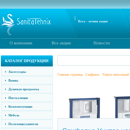
Roca - летняя акция
О компании
Все акции
Новости
КАТАЛОГ ПРОДУКЦИИ
Аксессуары
Главная страница
Санфаянс
Унитаз напольный
/
/
Ванны
Душевая программа
Инсталляции
Комплектующие
Мебель
Полотенцесушители