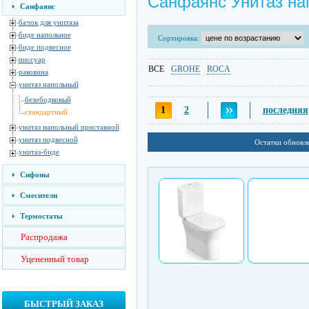
Санфаянс Унитаз на
Санфаянс
бачок для унитаза
биде напольное
Сортировка:
биде подвесное
писсуар
ВСЕ
GROHE
ROCA
раковина
унитаз напольный
безободковый
1
2
последняя
стандартный
унитаз напольный приставной
унитаз подвесной
Остатки обновл
унитаз-биде
Сифоны
Смесители
Термостаты
Распродажа
Уцененный товар
БЫСТРЫЙ ЗАКАЗ